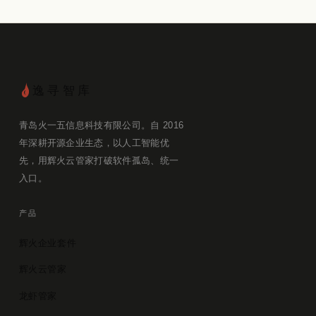
逸寻智库
青岛火一五信息科技有限公司。自 2016
年深耕开源企业生态，以人工智能优
先，用辉火云管家打破软件孤岛、统一
入口。
产品
辉火企业套件
辉火云管家
龙虾管家