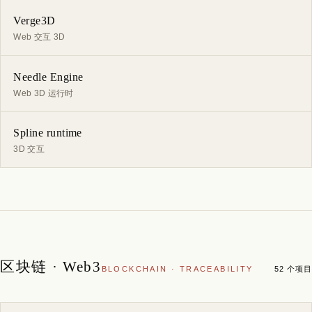
Verge3D
Web 交互 3D
Needle Engine
Web 3D 运行时
Spline runtime
3D 交互
区块链 · Web3
BLOCKCHAIN · TRACEABILITY
52 个项目