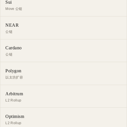
Sui
Move 公链
NEAR
公链
Cardano
公链
Polygon
以太坊扩容
Arbitrum
L2 Rollup
Optimism
L2 Rollup