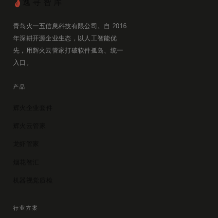
逸寻智库
青岛火一五信息科技有限公司。自 2016
年深耕开源企业生态，以人工智能优
先，用辉火云管家打破软件孤岛、统一
入口。
产品
辉火企业套件
辉火云管家
龙虾管家
烟花智汇
机器视觉质检
行业方案