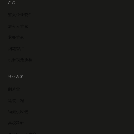
产品
辉火企业套件
辉火云管家
龙虾管家
烟花智汇
机器视觉质检
行业方案
制造业
建筑工程
物流供应链
高校科研