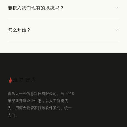
能接入我们现有的系统吗？
怎么开始？
逸寻智库
青岛火一五信息科技有限公司。自 2016
年深耕开源企业生态，以人工智能优
先，用辉火云管家打破软件孤岛、统一
入口。