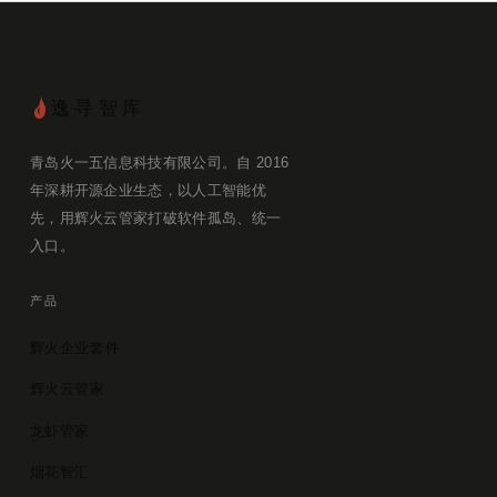
逸寻智库
青岛火一五信息科技有限公司。自 2016
年深耕开源企业生态，以人工智能优
先，用辉火云管家打破软件孤岛、统一
入口。
产品
辉火企业套件
辉火云管家
龙虾管家
烟花智汇