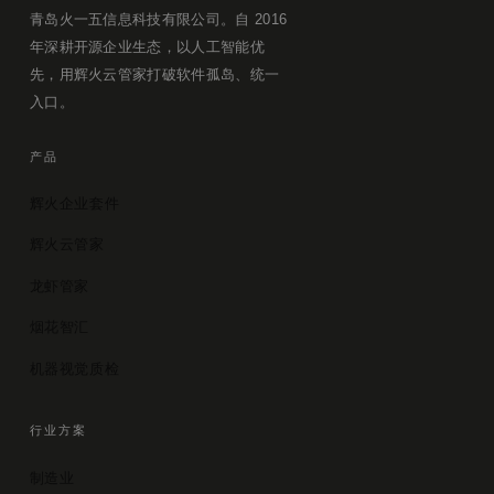
青岛火一五信息科技有限公司。自 2016
年深耕开源企业生态，以人工智能优
先，用辉火云管家打破软件孤岛、统一
入口。
产品
辉火企业套件
辉火云管家
龙虾管家
烟花智汇
机器视觉质检
行业方案
制造业