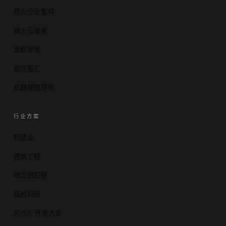
辉火企业套件
辉火云管家
龙虾管家
烟花智汇
机器视觉质检
行业方案
制造业
建筑工程
物流供应链
高校科研
JOSS 开源大会