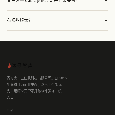
青岛火一五和 OpenClaw 是什么关系？
有哪些版本？
逸寻智库
青岛火一五信息科技有限公司。自 2016
年深耕开源企业生态，以人工智能优
先，用辉火云管家打破软件孤岛、统一
入口。
产品