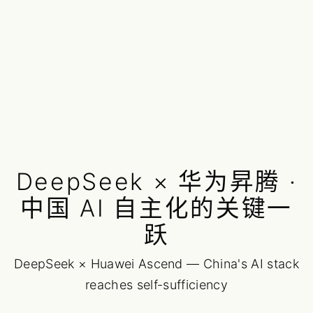
DeepSeek × 华为昇腾 ·
中国 AI 自主化的关键一
跃
DeepSeek × Huawei Ascend — China's AI stack
reaches self-sufficiency