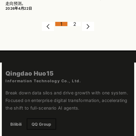
走向预测。
2026年4月22日
1
2
Qingdao Huo15
Information Technology Co., Ltd.
Break down data silos and drive growth with one system.
Focused on enterprise digital transformation, accelerating
the shift to full-scenario AI agents.
Bilibili
QQ Group