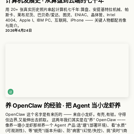
计算机发展史 · 从算盘到云端的七千年
用 20+ 张真实历史照片串起计算机七千年:算盘、安提基特拉机械、帕
斯卡、莱布尼茨、巴贝奇/爱达、图灵、ENIAC、晶体管、Intel
4004、Apple I、IBM PC、互联网、iPhone —— 关键人物都配肖像
与简介。
2026年4月24日
养 OpenClaw 的经验 · 把 Agent 当小龙虾养
OpenClaw 这个名字是有来历的 —— 来自小龙虾。有壳,有钳。守得
住边界,又能伸出去抓取。 这两年我们其实是在"养" OpenClaw ——
像养一塘小龙虾那样养一个 Agent 产品:选"塘"(部署环境)、看"水质"
(可观测性)、等"蜕壳"(版本升级)、防"病害"(幻觉/失控)、挑"卖时"(商