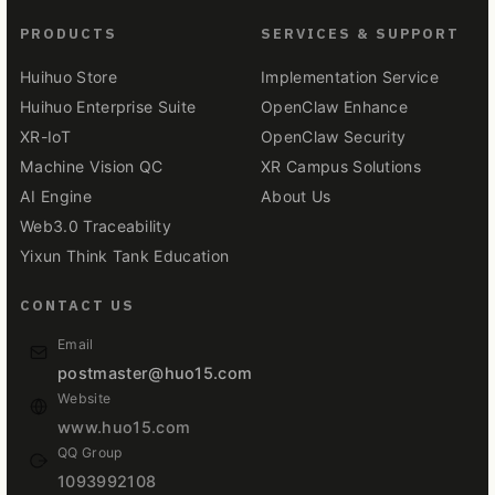
PRODUCTS
SERVICES & SUPPORT
Huihuo Store
Implementation Service
Huihuo Enterprise Suite
OpenClaw Enhance
XR-IoT
OpenClaw Security
Machine Vision QC
XR Campus Solutions
AI Engine
About Us
Web3.0 Traceability
Yixun Think Tank Education
CONTACT US
Email
postmaster@huo15.com
Website
www.huo15.com
QQ Group
1093992108